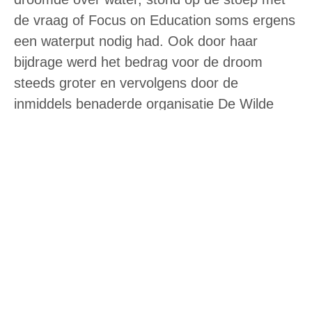
de vraag of Focus on Education soms ergens
een waterput nodig had. Ook door haar
bijdrage werd het bedrag voor de droom
steeds groter en vervolgens door de
inmiddels benaderde organisatie De Wilde
Ganzen, zelfs verdubbeld! De laatste extra
‘boost’ kwam van het COS Brabant, Centrum
voor Internationale Samenwerking, wat zich
inzet voor initiatieven voor iedereen in
Brabant die iets onderneemt op het gebied
van ontwikkelingshulp. Zij stelden het project
centraal in de campagne ter gelegenheid van
Wereld Voedseldag (16 oktober red.).