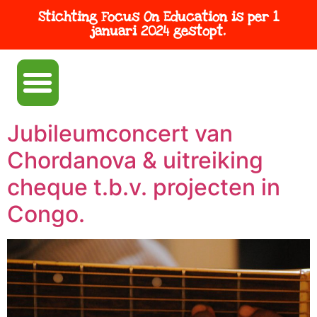
Stichting Focus On Education is per 1
januari 2024 gestopt.
Jubileumconcert van
Chordanova & uitreiking
cheque t.b.v. projecten in
Congo.