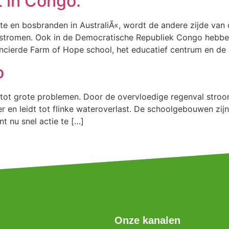
 in Congo.
ogte en bosbranden in AustraliÃ«, wordt de andere zijde v
rstromen. Ook in de Democratische Republiek Congo hebb
ancierde Farm of Hope school, het educatief centrum en de
o
tot grote problemen. Door de overvloedige regenval stroomt
er en leidt tot flinke wateroverlast. De schoolgebouwen zi
t nu snel actie te […]
Onze kanalen