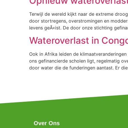
Opnieuw wateroverlast
Terwijl de wereld kijkt naar de extreme dro
door stortregens, overstromingen en modde
levens geÃ«ist. De door onze stichting gefin
Wateroverlast in Cong
Ook in Afrika leiden de klimaatveranderingen 
ons gefinancierde scholen ligt, regelmatig ov
door water die de funderingen aantast. Er dien
Over Ons